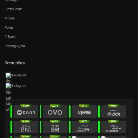
Crash Game
Arcade
Poker
E-Sports
Sabung Ayam
Komunitas
FaceBook
Instagram