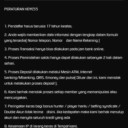
PERATURAN HOYE55
1. Pendaftar harus berusia 17 tahun keatas.
2. Anda wajib memberikan data informasi dengan lengkap dalam formulir
yang tersedia( Nomor telepon, Nomor dan Nama Rekening )
3. Proses Transaksi hanya bisa dilakukan pada jam bank online.
4. Proses Pemindahan saldo hanya dapat dilakukan sebanyak 2 kali dalam
sehari.
5. Proses Deposit dilakukan melalui Mesin ATM, Internet
banking/Mbanking, QRIS, Emoney dan pulsa( Diluar dari ini, kami menolak
untuk melakukan proses deposit ).
6. Kami berhak menolak proses setiap member yang memanipulasi atau
mencurigakan.
7. Peringatan keras bagi bonus hunter / player hantu / betting syndicate /
Double Akun tidak terima disini. Jika kedapatan maka kami berhak menutup
akun dan menyita seluruh kredit yang ada
8. Kesamaan IP di larang keras di Tempat kami.