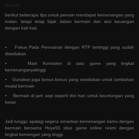
Hoye55
berikut beberapa tips untuk pemain mendapat kemenangan yang
instan. tetapi tetap bijak dalam bermain dan atur keuangan
dengan hati hati.
⦁ Fokus Pada Permainan dengan RTP tertinggi yang sudah
disediakan
⦁ Main Konsisten di satu game yang tingkat
kemenanganyatinggi
⦁ Gunakan juga bonus bonus yang sisediakan untuk tambahan
modal bermain
⦁ Bermain di jam sepi seperti dini hari untuk keuntungan yang
besar
Jadi tunggu apalagi segera amankan kemenangan kamu dengan
bermain bersama Hoye55 situs game online resmi dengan
tingkat kemengan yang tinggi.