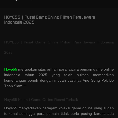
HOYE55 | Pusat Game Online Pilihan Para Jawara
Indonesia 2025
HOYE55 | Pusat Game Online Pilihan Para Jawara Indonesia
2025
Hoye55
merupakan situs pilihan para jawara pemain game online
indonesia tahun 2025 yang telah sukses memberikan
kemenangan penuh dengan mudah pastinya Ane Song Pek Bo
Than Siam !!!
Hoye55 Koleksi Game Online Resmi Terbaik
Hoye55 menyediakan beragam koleksi game online yang sudah
terkenal sehingga para pemain tidak perlu pusing karena ada