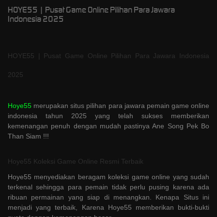
HOYE55 | Pusat Game Online Pilihan Para Jawara
Indonesia 2025
HOYE55 | Pusat Game Online Pilihan Para Jawara Indonesia
2025
Hoye55
merupakan situs pilihan para jawara pemain game online
indonesia tahun 2025 yang telah sukses memberikan
kemenangan penuh dengan mudah pastinya Ane Song Pek Bo
Than Siam !!!
Hoye55 Koleksi Game Online Resmi Terbaik
Hoye55 menyediakan beragam koleksi game online yang sudah
terkenal sehingga para pemain tidak perlu pusing karena ada
ribuan permainan yang siap di menangkan. Kenapa Situs ini
menjadi yang terbaik, Karena Hoye55 memberikan bukti-bukti