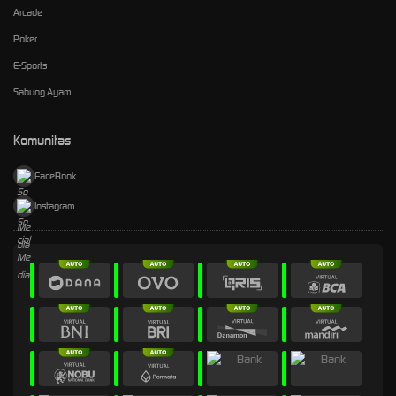
Arcade
Poker
E-Sports
Sabung Ayam
Komunitas
FaceBook
Instagram