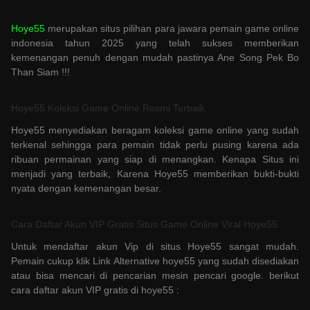
Hoye55
merupakan situs pilihan para jawara pemain game online
indonesia tahun 2025 yang telah sukses memberikan
kemenangan penuh dengan mudah pastinya Ane Song Pek Bo
Than Siam !!!
Hoye55 Koleksi Game Online Resmi Terbaik
Hoye55 menyediakan beragam koleksi game online yang sudah
terkenal sehingga para pemain tidak perlu pusing karena ada
ribuan permainan yang siap di menangkan. Kenapa Situs ini
menjadi yang terbaik, Karena Hoye55 memberikan bukti-bukti
nyata dengan kemenangan besar.
Cara Daftar Akun VIP Gratis Situs Game Online Viral Hoye55
Untuk mendaftar akun Vip di situs Hoye55 sangat mudah.
Pemain cukup klik Link Alternative hoye55 yang sudah disediakan
atau bisa mencari di pencarian mesin pencari google. berikut
cara daftar akun VIP gratis di hoye55 :