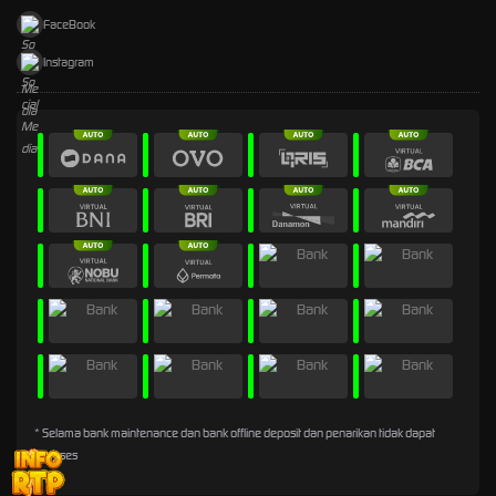
FaceBook
Instagram
* Selama bank maintenance dan bank offline deposit dan penarikan tidak dapat
diproses