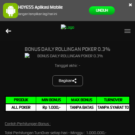
×
HOYE55 Aplikasi Mobile
UNDUH
Jangan tampilkan lagi hari ini
BONUS DAILY ROLLINGAN POKER 0.3%
Tanggal akhir: -
Bagikan
PRODUK
MIN BONUS
MAX BONUS
TURNOVER
ALL POKER
Rp 1.000,-
TANPA BATAS
TANPA SYARAT TO
Contoh Perhitungan Bonus :
Total Perhitungan TurnOver setiap hari - Minggu : 1.000.000,-