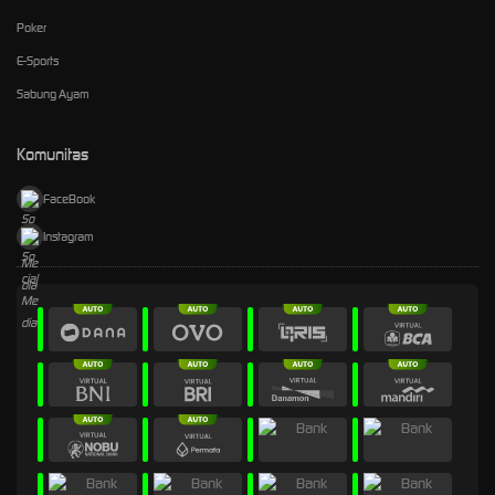
Poker
E-Sports
Sabung Ayam
Komunitas
FaceBook
Instagram