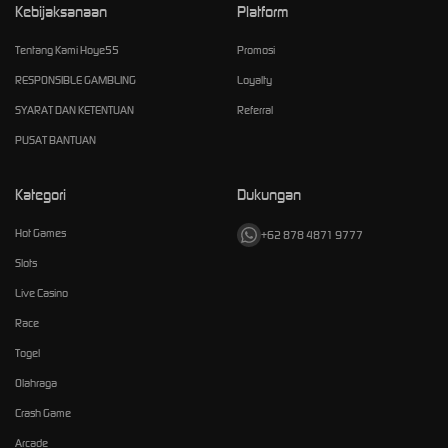
Kebijaksanaan
Platform
Tentang Kami Hoye55
Promosi
RESPONSIBLE GAMBLING
Loyalty
SYARAT DAN KETENTUAN
Referral
PUSAT BANTUAN
Kategori
Dukungan
Hot Games
+62 878 4871 9777
Slots
Live Casino
Race
Togel
Olahraga
Crash Game
Arcade