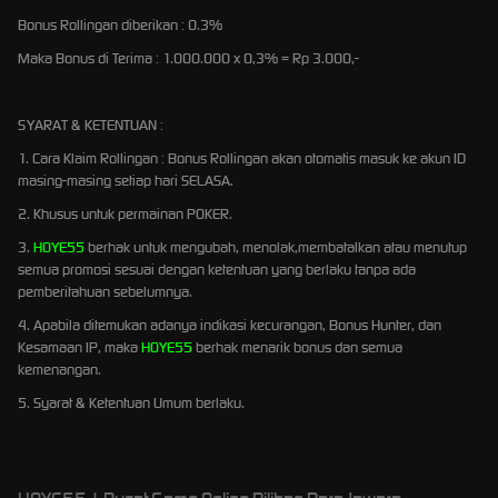
Bonus Rollingan diberikan : 0.3%
Maka Bonus di Terima : 1.000.000 x 0,3% = Rp 3.000,-
SYARAT & KETENTUAN :
1. Cara Klaim Rollingan : Bonus Rollingan akan otomatis masuk ke akun ID
masing-masing setiap hari SELASA.
2. Khusus untuk permainan POKER.
3.
HOYE55
berhak untuk mengubah, menolak,membatalkan atau menutup
semua promosi sesuai dengan ketentuan yang berlaku tanpa ada
pemberitahuan sebelumnya.
4. Apabila ditemukan adanya indikasi kecurangan, Bonus Hunter, dan
Kesamaan IP, maka
HOYE55
berhak menarik bonus dan semua
kemenangan.
5. Syarat & Ketentuan Umum berlaku.