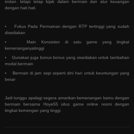
instan. tetapi tetap bijak dalam bermain dan atur keuangan
dengan hati hati.
⦁ Fokus Pada Permainan dengan RTP tertinggi yang sudah
disediakan
⦁ Main Konsisten di satu game yang tingkat
kemenanganyatinggi
⦁ Gunakan juga bonus bonus yang sisediakan untuk tambahan
modal bermain
⦁ Bermain di jam sepi seperti dini hari untuk keuntungan yang
besar
Jadi tunggu apalagi segera amankan kemenangan kamu dengan
bermain bersama Hoye55 situs game online resmi dengan
tingkat kemengan yang tinggi.