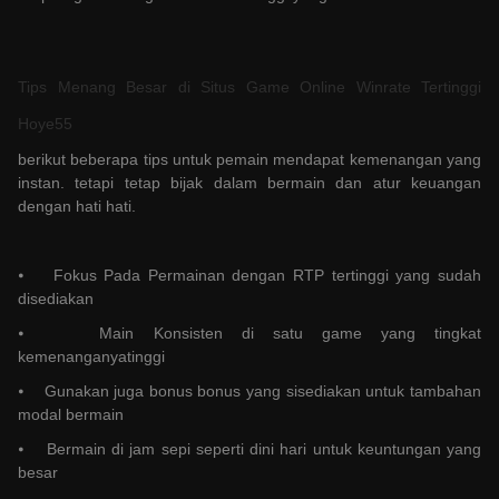
Tips Menang Besar di Situs Game Online Winrate Tertinggi
Hoye55
berikut beberapa tips untuk pemain mendapat kemenangan yang
instan. tetapi tetap bijak dalam bermain dan atur keuangan
dengan hati hati.
⦁ Fokus Pada Permainan dengan RTP tertinggi yang sudah
disediakan
⦁ Main Konsisten di satu game yang tingkat
kemenanganyatinggi
⦁ Gunakan juga bonus bonus yang sisediakan untuk tambahan
modal bermain
⦁ Bermain di jam sepi seperti dini hari untuk keuntungan yang
besar