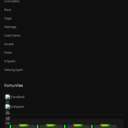
Live Casino
Race
Togel
Olahraga
Crash Game
Arcade
Poker
E-Sports
Sabung Ayam
Komunitas
FaceBook
Instagram