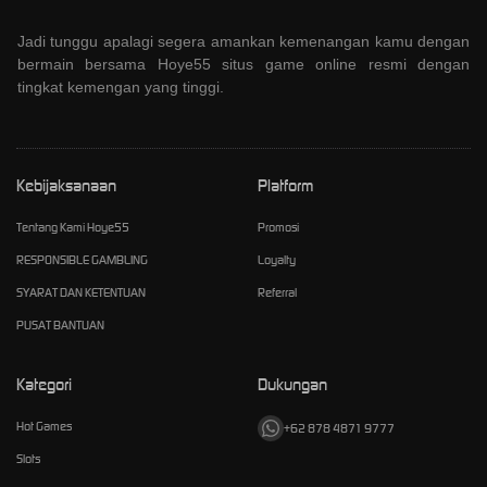
Jadi tunggu apalagi segera amankan kemenangan kamu dengan
bermain bersama Hoye55 situs game online resmi dengan
tingkat kemengan yang tinggi.
Kebijaksanaan
Platform
Tentang Kami Hoye55
Promosi
RESPONSIBLE GAMBLING
Loyalty
SYARAT DAN KETENTUAN
Referral
PUSAT BANTUAN
Kategori
Dukungan
Hot Games
+62 878 4871 9777
Slots