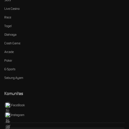
Slots
Live Casino
Race
Togel
Olahraga
Crash Game
Arcade
Poker
E-Sports
Sabung Ayam
Komunitas
FaceBook
Instagram