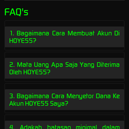
FAQ's
1. Bagaimana Cara Membuat Akun Di
HOYE55?
2. Mata Uang Apa Saja Yang Diterima
Oleh HOYE55?
3. Bagaimana Cara Menyetor Dana Ke
Akun HOYE55 Saya?
4. Adakah batasan minimal dalam