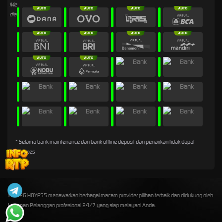
* Selama bank maintenance dan bank offline deposit dan penarikan tidak dapat
diproses
©2026 HOYE55 menawarkan berbagai macam provider pilihan terbaik dan didukung oleh
Layanan Pelanggan profesional 24/7 yang siap melayani Anda.