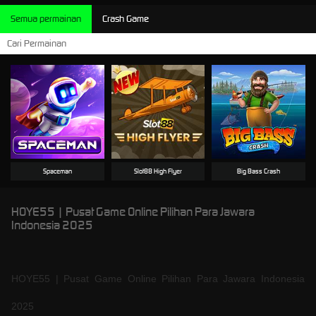
Semua permainan
Crash Game
Spaceman
Slot88 High Flyer
Big Bass Crash
HOYE55 | Pusat Game Online Pilihan Para Jawara
Indonesia 2025
HOYE55 | Pusat Game Online Pilihan Para Jawara Indonesia
2025