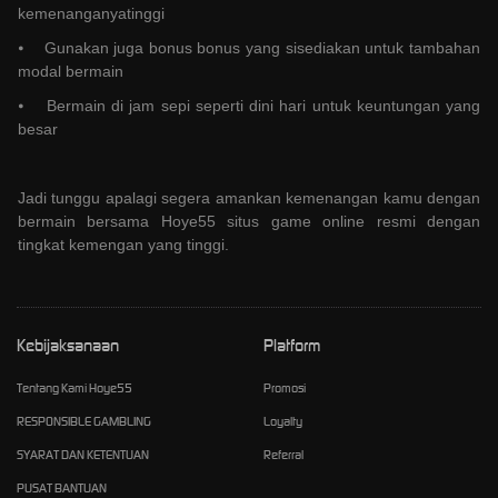
kemenanganyatinggi
⦁ Gunakan juga bonus bonus yang sisediakan untuk tambahan
modal bermain
⦁ Bermain di jam sepi seperti dini hari untuk keuntungan yang
besar
Jadi tunggu apalagi segera amankan kemenangan kamu dengan
bermain bersama Hoye55 situs game online resmi dengan
tingkat kemengan yang tinggi.
Kebijaksanaan
Platform
Tentang Kami Hoye55
Promosi
RESPONSIBLE GAMBLING
Loyalty
SYARAT DAN KETENTUAN
Referral
PUSAT BANTUAN