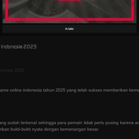
Aviator
a Indonesia 2025
donesia 2025
 game online indonesia tahun 2025 yang telah sukses memberikan k
g sudah terkenal sehingga para pemain tidak perlu pusing karena 
rikan bukti-bukti nyata dengan kemenangan besar.