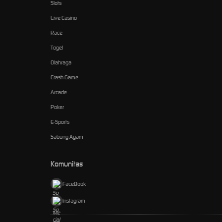
Slots
Live Casino
Race
Togel
Olahraga
Crash Game
Arcade
Poker
E-Sports
Sabung Ayam
Komunitas
FaceBook
Instagram