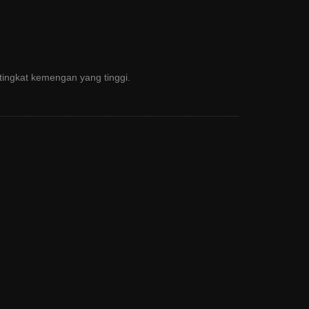
ingkat kemengan yang tinggi.