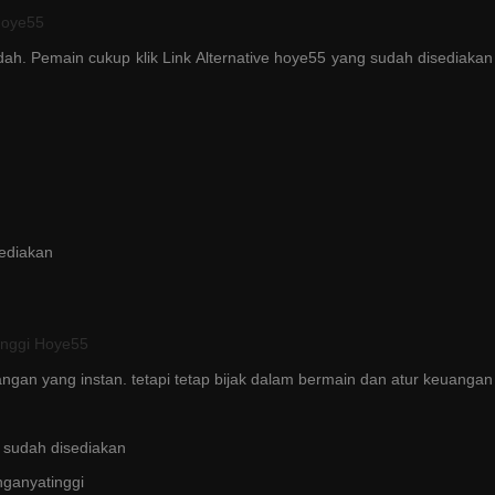
 Hoye55
ah. Pemain cukup klik Link Alternative hoye55 yang sudah disediakan 
sediakan
inggi Hoye55
an yang instan. tetapi tetap bijak dalam bermain dan atur keuangan 
 sudah disediakan
nganyatinggi