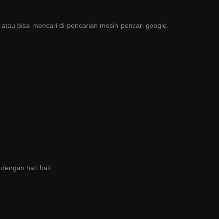
atau bisa mencari di pencarian mesin pencari google.
dengan hati hati.