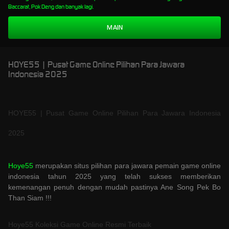
Baccarat, Pok Deng dan banyak lagi.
MAIN
HOYE55 | Pusat Game Online Pilihan Para Jawara
Indonesia 2025
HOYE55 | Pusat Game Online Pilihan Para Jawara Indonesia
2025
Hoye55
merupakan situs pilihan para jawara pemain game online
indonesia tahun 2025 yang telah sukses memberikan
kemenangan penuh dengan mudah pastinya Ane Song Pek Bo
Than Siam !!!
Hoye55 Koleksi Game Online Resmi Terbaik