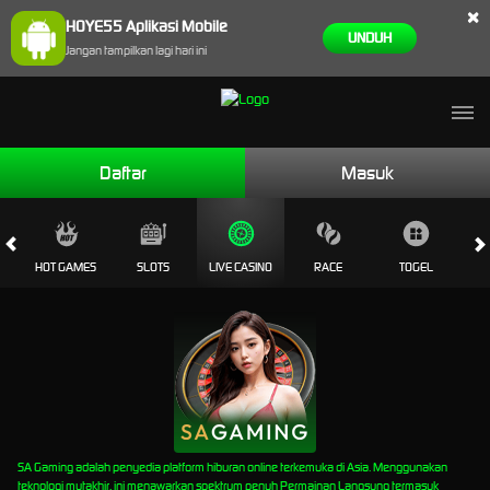
×
HOYE55 Aplikasi Mobile
UNDUH
Jangan tampilkan lagi hari ini
Daftar
Masuk
HOT GAMES
SLOTS
LIVE CASINO
RACE
TOGEL
OL
SA Gaming adalah penyedia platform hiburan online terkemuka di Asia. Menggunakan
teknologi mutakhir, ini menawarkan spektrum penuh Permainan Langsung termasuk