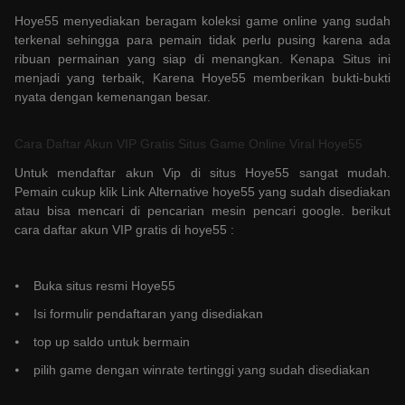
Hoye55 menyediakan beragam koleksi game online yang sudah
terkenal sehingga para pemain tidak perlu pusing karena ada
ribuan permainan yang siap di menangkan. Kenapa Situs ini
menjadi yang terbaik, Karena Hoye55 memberikan bukti-bukti
nyata dengan kemenangan besar.
Cara Daftar Akun VIP Gratis Situs Game Online Viral Hoye55
Untuk mendaftar akun Vip di situs Hoye55 sangat mudah.
Pemain cukup klik Link Alternative hoye55 yang sudah disediakan
atau bisa mencari di pencarian mesin pencari google. berikut
cara daftar akun VIP gratis di hoye55 :
⦁ Buka situs resmi Hoye55
⦁ Isi formulir pendaftaran yang disediakan
⦁ top up saldo untuk bermain
⦁ pilih game dengan winrate tertinggi yang sudah disediakan