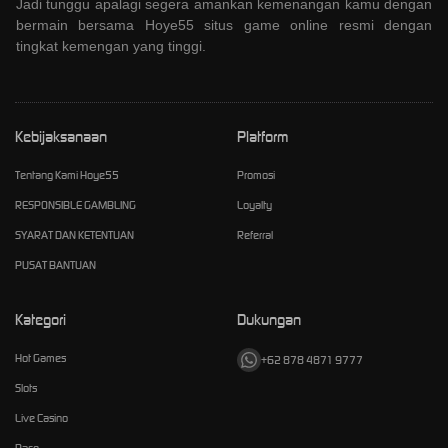
Jadi tunggu apalagi segera amankan kemenangan kamu dengan
bermain bersama Hoye55 situs game online resmi dengan
tingkat kemengan yang tinggi.
Kebijaksanaan
Platform
Tentang Kami Hoye55
Promosi
RESPONSIBLE GAMBLING
Loyalty
SYARAT DAN KETENTUAN
Referral
PUSAT BANTUAN
Kategori
Dukungan
Hot Games
+62 878 4871 9777
Slots
Live Casino