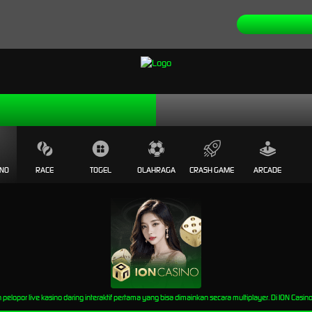
INO
RACE
TOGEL
OLAHRAGA
CRASH GAME
ARCADE
pelopor live kasino daring interaktif pertama yang bisa dimainkan secara multiplayer. Di ION Casino