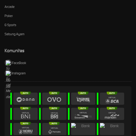
Arcade
Poker
E-Sports
Sabung Ayam
Komunitas
FaceBook
Instagram