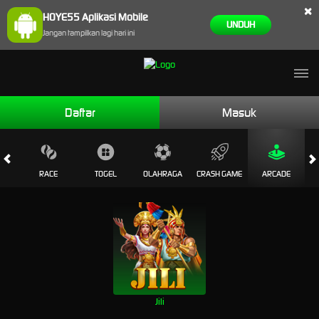
×
HOYE55 Aplikasi Mobile
UNDUH
Jangan tampilkan lagi hari ini
Daftar
Masuk
SINO
RACE
TOGEL
OLAHRAGA
CRASH GAME
ARCADE
Jili