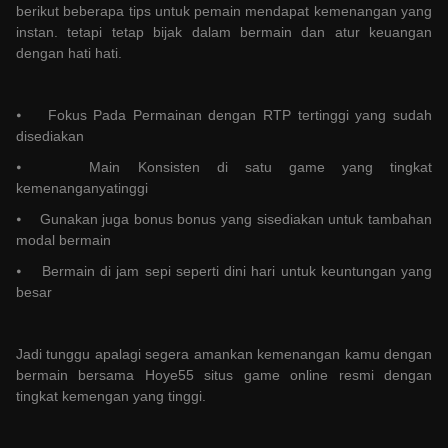
berikut beberapa tips untuk pemain mendapat kemenangan yang
instan. tetapi tetap bijak dalam bermain dan atur keuangan
dengan hati hati.
⦁ Fokus Pada Permainan dengan RTP tertinggi yang sudah
disediakan
⦁ Main Konsisten di satu game yang tingkat
kemenanganyatinggi
⦁ Gunakan juga bonus bonus yang sisediakan untuk tambahan
modal bermain
⦁ Bermain di jam sepi seperti dini hari untuk keuntungan yang
besar
Jadi tunggu apalagi segera amankan kemenangan kamu dengan
bermain bersama Hoye55 situs game online resmi dengan
tingkat kemengan yang tinggi.