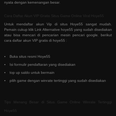
nyata dengan kemenangan besar.
Cara Daftar Akun VIP Gratis Situs Game Online Viral Hoye55
Untuk mendaftar akun Vip di situs Hoye55 sangat mudah.
Pemain cukup klik Link Alternative hoye55 yang sudah disediakan
atau bisa mencari di pencarian mesin pencari google. berikut
cara daftar akun VIP gratis di hoye55 :
⦁ Buka situs resmi Hoye55
⦁ Isi formulir pendaftaran yang disediakan
⦁ top up saldo untuk bermain
⦁ pilih game dengan winrate tertinggi yang sudah disediakan
Tips Menang Besar di Situs Game Online Winrate Tertinggi
Hoye55