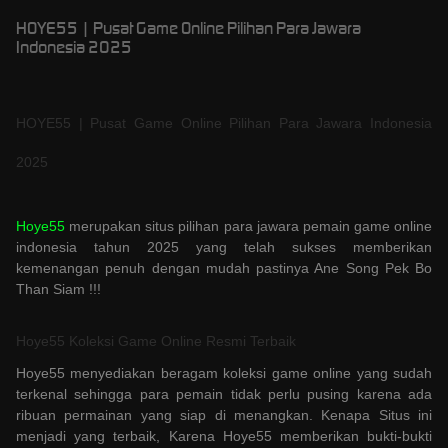
HOYE55 | Pusat Game Online Pilihan Para Jawara
Indonesia 2025
HOYE55 | Pusat Game Online Pilihan Para Jawara Indonesia
2025
Hoye55
merupakan situs pilihan para jawara pemain game online
indonesia tahun 2025 yang telah sukses memberikan
kemenangan penuh dengan mudah pastinya Ane Song Pek Bo
Than Siam !!!
Hoye55 Koleksi Game Online Resmi Terbaik
Hoye55 menyediakan beragam koleksi game online yang sudah
terkenal sehingga para pemain tidak perlu pusing karena ada
ribuan permainan yang siap di menangkan. Kenapa Situs ini
menjadi yang terbaik, Karena Hoye55 memberikan bukti-bukti