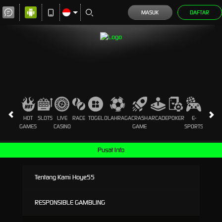
MASUK
DAFTAR
HOT
SLOTS
LIVE
RACE
TOGEL
OLAHRAGA
CRASH
ARCADE
POKER
E-
SABUN
GAMES
CASINO
GAME
SPORTS
AYAM
Pusat Info
Tentang Kami Hoye55
RESPONSIBLE GAMBLING