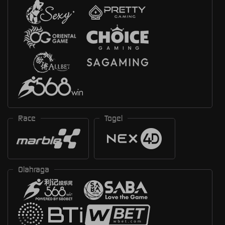
Race
Togel
Olahraga