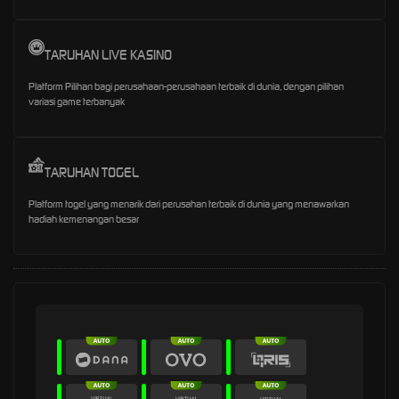
TARUHAN LIVE KASINO
Platform Pilihan bagi perusahaan-perusahaan terbaik di dunia, dengan pilihan
variasi game terbanyak
TARUHAN TOGEL
Platform togel yang menarik dari perusahan terbaik di dunia yang menawarkan
hadiah kemenangan besar