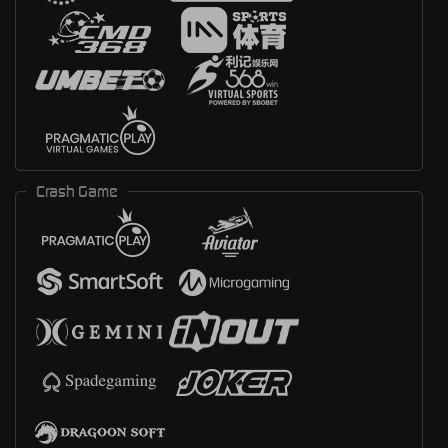
Crash Game