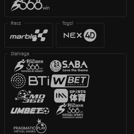
Race
Togel
Olahraga