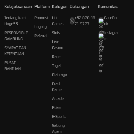
Kebijaksanaan
Platform
Kategori
Dukungan
Komunitas
Tentang Kami
Promosi
Hot
+62 878 48
FaceBo
Hoye55
Games
71 9777
ok
Loyalty
RESPONSIBLE
Slots
Instagra
Referral
GAMBLING
m
Live
SYARAT DAN
Casino
KETENTUAN
Race
PUSAT
Togel
BANTUAN
Olahraga
Crash
Game
Arcade
Poker
E-Sports
Sabung
Ayam