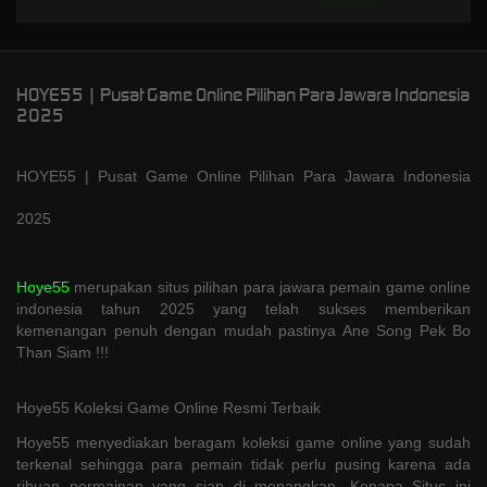
HOYE55 | Pusat Game Online Pilihan Para Jawara Indonesia
2025
HOYE55 | Pusat Game Online Pilihan Para Jawara Indonesia
2025
Hoye55
merupakan situs pilihan para jawara pemain game online
indonesia tahun 2025 yang telah sukses memberikan
kemenangan penuh dengan mudah pastinya Ane Song Pek Bo
Than Siam !!!
Hoye55 Koleksi Game Online Resmi Terbaik
Hoye55 menyediakan beragam koleksi game online yang sudah
terkenal sehingga para pemain tidak perlu pusing karena ada
ribuan permainan yang siap di menangkan. Kenapa Situs ini