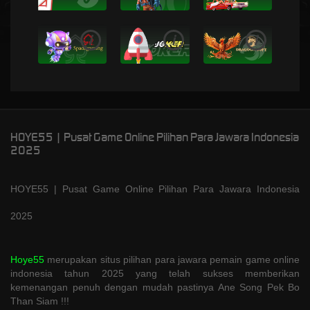
i
i
i
HOYE55 | Pusat Game Online Pilihan Para Jawara Indonesia
2025
HOYE55 | Pusat Game Online Pilihan Para Jawara Indonesia
2025
Hoye55
merupakan situs pilihan para jawara pemain game online
indonesia tahun 2025 yang telah sukses memberikan
kemenangan penuh dengan mudah pastinya Ane Song Pek Bo
Than Siam !!!