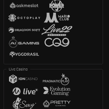
Live Casino