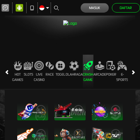
MASUK
DAFTAR
HOT
SLOTS
LIVE
RACE
TOGEL
OLAHRAGA
CRASH
ARCADE
POKER
E-
SABUN
GAMES
CASINO
GAME
SPORTS
AYAM
i
i
i
i
i
i