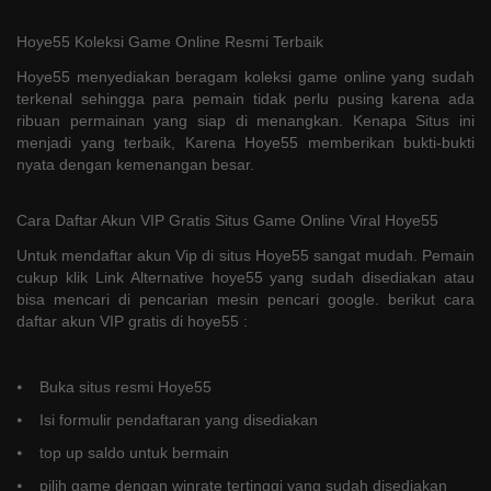
Hoye55 Koleksi Game Online Resmi Terbaik
Hoye55 menyediakan beragam koleksi game online yang sudah
terkenal sehingga para pemain tidak perlu pusing karena ada
ribuan permainan yang siap di menangkan. Kenapa Situs ini
menjadi yang terbaik, Karena Hoye55 memberikan bukti-bukti
nyata dengan kemenangan besar.
Cara Daftar Akun VIP Gratis Situs Game Online Viral Hoye55
Untuk mendaftar akun Vip di situs Hoye55 sangat mudah. Pemain
cukup klik Link Alternative hoye55 yang sudah disediakan atau
bisa mencari di pencarian mesin pencari google. berikut cara
daftar akun VIP gratis di hoye55 :
⦁ Buka situs resmi Hoye55
⦁ Isi formulir pendaftaran yang disediakan
⦁ top up saldo untuk bermain
⦁ pilih game dengan winrate tertinggi yang sudah disediakan