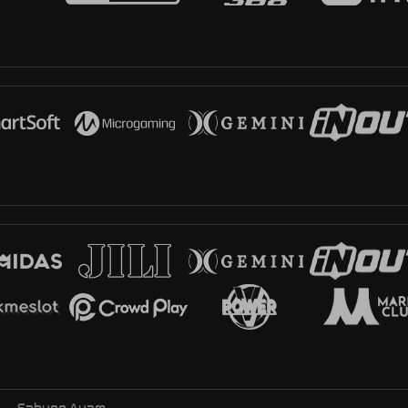
Sabung Ayam