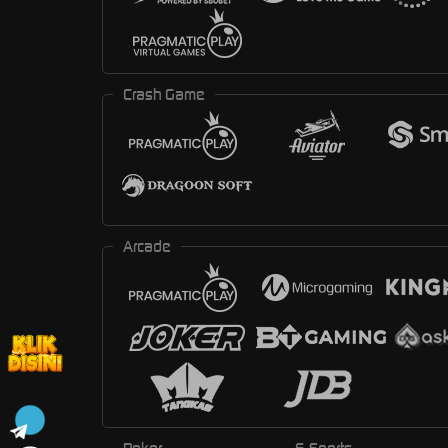
Crash Game
Arcade
Poker
E-Sports