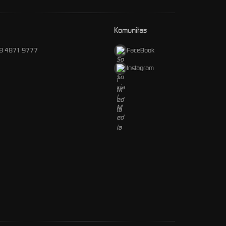
Komunitas
8 4871 9777
FaceBook
Instagram