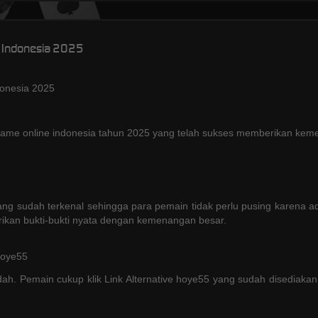
a Indonesia 2025
donesia 2025
 game online indonesia tahun 2025 yang telah sukses memberikan k
g sudah terkenal sehingga para pemain tidak perlu pusing karena 
rikan bukti-bukti nyata dengan kemenangan besar.
Hoye55
ah. Pemain cukup klik Link Alternative hoye55 yang sudah disediakan 