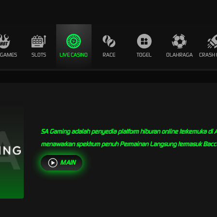
 GAMES
SLOTS
LIVE CASINO
RACE
TOGEL
OLAHRAGA
CRASH
SA Gaming adalah penyedia platform hiburan online terkemuka di A
menawarkan spektrum penuh Permainan Langsung termasuk Baccar
MAIN