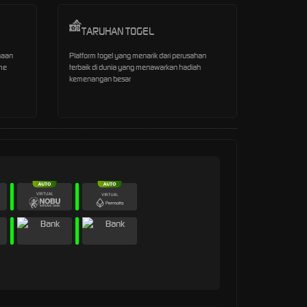
TARUHAN TOGEL
haan
Platform togel yang menarik dari perusahan
ame
terbaik di dunia yang menawarkan hadiah
kemenangan besar