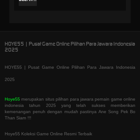
HOYE55 | Pusat Game Online Pilihan Para Jawara Indonesia
2025
HOYE55 | Pusat Game Online Pilihan Para Jawara Indonesia
2025
Hoye55
merupakan situs pilihan para jawara pemain game online
indonesia tahun 2025 yang telah sukses memberikan
kemenangan penuh dengan mudah pastinya Ane Song Pek Bo
Than Siam !!!
Hoye55 Koleksi Game Online Resmi Terbaik