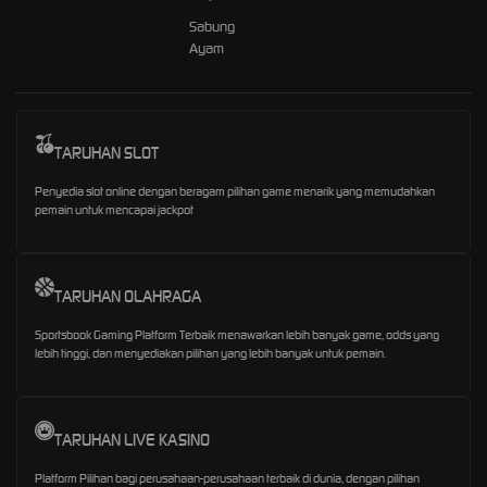
Sabung
Ayam
TARUHAN SLOT
Penyedia slot online dengan beragam pilihan game menarik yang memudahkan
pemain untuk mencapai jackpot
TARUHAN OLAHRAGA
Sportsbook Gaming Platform Terbaik menawarkan lebih banyak game, odds yang
lebih tinggi, dan menyediakan pilihan yang lebih banyak untuk pemain.
TARUHAN LIVE KASINO
Platform Pilihan bagi perusahaan-perusahaan terbaik di dunia, dengan pilihan