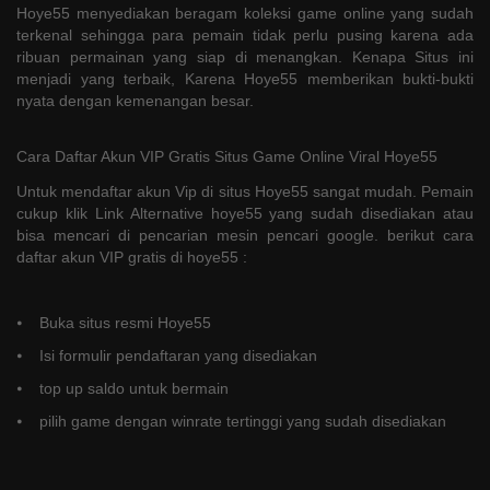
Hoye55 menyediakan beragam koleksi game online yang sudah
terkenal sehingga para pemain tidak perlu pusing karena ada
ribuan permainan yang siap di menangkan. Kenapa Situs ini
menjadi yang terbaik, Karena Hoye55 memberikan bukti-bukti
nyata dengan kemenangan besar.
Cara Daftar Akun VIP Gratis Situs Game Online Viral Hoye55
Untuk mendaftar akun Vip di situs Hoye55 sangat mudah. Pemain
cukup klik Link Alternative hoye55 yang sudah disediakan atau
bisa mencari di pencarian mesin pencari google. berikut cara
daftar akun VIP gratis di hoye55 :
⦁ Buka situs resmi Hoye55
⦁ Isi formulir pendaftaran yang disediakan
⦁ top up saldo untuk bermain
⦁ pilih game dengan winrate tertinggi yang sudah disediakan