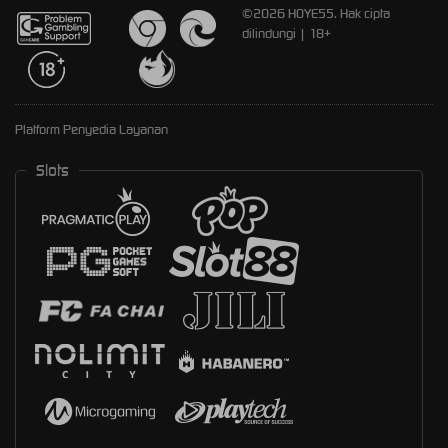
©2026 HOYE55. Hak cipta
dilindungi | 18+
Platform Penyedia Layanan
Slots