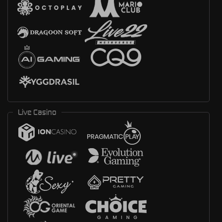
Live Casino