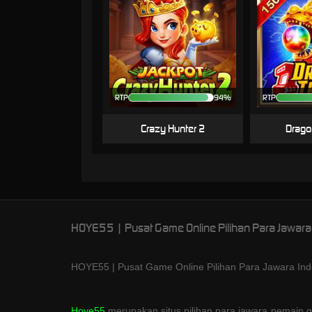
RTP
94%
RTP
Crazy Hunter 2
Drago
HOYE55 | Pusat Game Online Pilihan Para Jawar
HOYE55 | Pusat Game Online Pilihan Para Jawara In
Hoye55
merupakan situs pilihan para jawara pemain