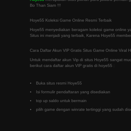
Bo Than Siam !!!
Hoye55 Koleksi Game Online Resmi Terbaik
Hoye55 menyediakan beragam koleksi game online yan
Situs ini menjadi yang terbaik, Karena Hoye55 membe
Cara Daftar Akun VIP Gratis Situs Game Online Viral 
Untuk mendaftar akun Vip di situs Hoye55 sangat mud
berikut cara daftar akun VIP gratis di hoye55 :
⦁ Buka situs resmi Hoye55
⦁ Isi formulir pendaftaran yang disediakan
⦁ top up saldo untuk bermain
⦁ pilih game dengan winrate tertinggi yang sudah di