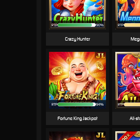
RTP
90%
RTP
Crazy Hunter
Mega
RTP
94%
RTP
Fortune King Jackpot
All-s