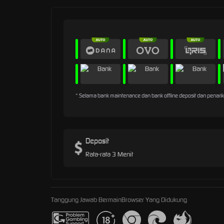
* Selama bank maintenance dan bank offline deposit dan penarik
Deposit
Rata-rata 3 Menit
Tanggung Jawab Bermain
Browser Yang Didukung