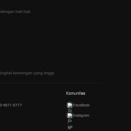
dengan hati hati.
ingkat kemengan yang tinggi.
Komunitas
8 4871 9777
FaceBook
Instagram