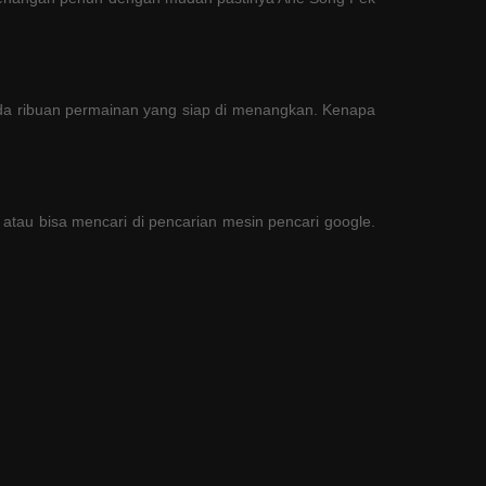
ada ribuan permainan yang siap di menangkan. Kenapa
atau bisa mencari di pencarian mesin pencari google.