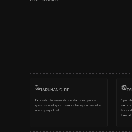
TARUHAN SLOT
TA
Penyedia slot online dengan beragam pilihan
Sportsb
game menarik yang memudahkan pemain untuk
menawar
mencapai jackpot
tinggi,
banyak 