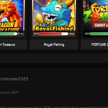
91%
RTP
79%
RTP
n Treasure
Royal Fishing
FORTUNE 
a Indonesia 2025
donesia 2025
 game online indonesia tahun 2025 yang telah sukses memberikan k